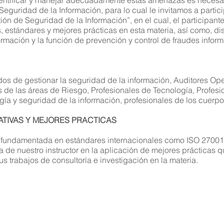
dentificar y manejar adecuadamente estas amenazas es necesar
mplementadas satisfactoriamente en sus trabajos de consultoría
eguridad de la Información, para lo cual le invitamos a partic
ón de Seguridad de la Información”, en el cual, el participant
, estándares y mejores prácticas en esta materia, así como, di
rmación y la función de prevención y control de fraudes inform
os de gestionar la seguridad de la información, Auditores Ope
s de las áreas de Riesgo, Profesionales de Tecnología, Profes
gía y seguridad de la información, profesionales de los cuerp
TIVAS Y MEJORES PRACTICAS
á fundamentada en estándares internacionales como ISO 27001
ia de nuestro instructor en la aplicación de mejores prácticas
us trabajos de consultoría e investigación en la materia.