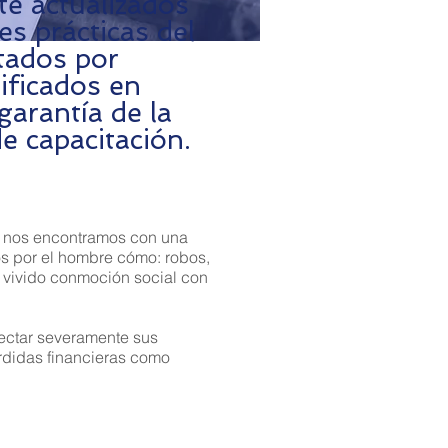
te actualizados
s prácticas del
tados por
tificados en
garantía de la
de capacitación.
ta nos encontramos con una
os por el hombre cómo: robos,
s vivido conmoción social con
fectar severamente sus
rdidas financieras como