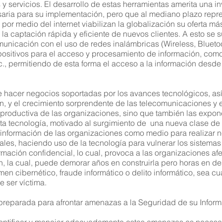
sta situación expone a las organizaciones a una serie de ame
 y servicios. El desarrollo de estas herramientas amerita una in
everamente sus instalaciones, al personal y sus equipos, pro
saria para su implementación, pero que al mediano plazo repr
onsiderables pérdidas financieras como consecuencia de la p
por medio del internet viabilizan la globalización su oferta más
peraciones del Negocio.
 la captación rápida y eficiente de nuevos clientes. A esto se
unicación con el uso de redes inalámbricas (Wireless, Bluetooth
Está su Empresa preparada para afrontar estas amenazas?
ositivos para el acceso y procesamiento de información, como: 
c., permitiendo de esta forma el acceso a la información desde
ara poder identificar y manejar adecuadamente estas amenazas
uestra capacitación sobre un Modelo de Gestión de Continuid
articipante tendrá la oportunidad de conocer las tendencias a
 hacer negocios soportadas por los avances tecnológicos, así 
rácticas en esta materia.
, y el crecimiento sorprendente de las telecomunicaciones y el
productiva de las organizaciones, sino que también las expo
A QUIEN VA DIRIGIDO
:
ta tecnología, motivado al surgimiento de una nueva clase de 
 información de las organizaciones como medio para realizar neg
rofesionales encargados de gestionar la Continuidad de Negoc
ales, haciendo uso de la tecnología para vulnerar los sistemas
eguridad, Auditores Operativos, Auditores de Sistemas, Profes
mación confidencial, lo cual, provoca a las organizaciones af
iesgo, Profesionales de Tecnología.
, la cual, puede demorar años en construirla pero horas en des
men cibernético, fraude informático o delito informático, sea c
REFERENCIAS NORMATIVAS Y MEJORES PRACTICAS
e ser víctima.
sta capacitación está fundamentada en estándares internacio
preparada para afrontar amenazas a la Seguridad de su Infor
nternational's Certification, ISO 22301, BS-25999-1 y 25999-2, 
xperiencia de nuestro instructor en la aplicación de mejores p