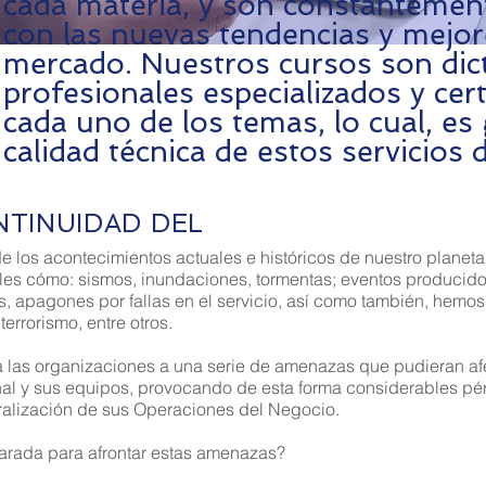
cada materia, y son constantemen
con las nuevas tendencias y mejore
mercado. Nuestros cursos son dic
profesionales especializados y cer
cada uno de los temas, lo cual, es 
calidad técnica de estos servicios 
NTINUIDAD DEL
 los acontecimientos actuales e históricos de nuestro plane
ales cómo: sismos, inundaciones, tormentas; eventos producid
s, apagones por fallas en el servicio, así como también, hemo
errorismo, entre otros.
a las organizaciones a una serie de amenazas que pudieran a
onal y sus equipos, provocando de esta forma considerables pé
alización de sus Operaciones del Negocio.
arada para afrontar estas amenazas?