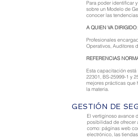
Para poder identificar
sobre un Modelo de Ges
conocer las tendencias
A QUIEN VA DIRIGIDO
:
Profesionales encargad
Operativos, Auditores d
REFERENCIAS NORMA
Esta capacitación está 
22301, BS-25999-1 y 259
mejores prácticas que 
la materia.
H
GESTIÓN DE SE
e
e
El vertiginoso avance 
e
posibilidad de ofrecer
t
como: páginas web corpo
electrónico, las tienda