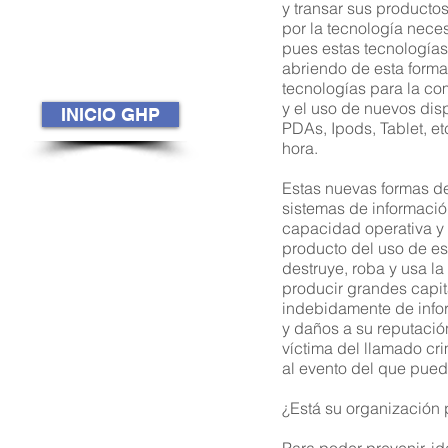
E
y transar sus productos
s
por la tecnología nece
c
pues estas tecnologías 
O
abriendo de esta forma
tecnologías para la com
¿
y el uso de nuevos disp
INICIO GHP
PDAs, Ipods, Tablet, et
P
hora.
m
p
Estas nuevas formas de
p
sistemas de información
capacidad operativa y 
producto del uso de es
destruye, roba y usa la
P
producir grandes capit
S
indebidamente de infor
R
y daños a su reputación
víctima del llamado cri
al evento del que pued
E
¿Está su organización 
I
e