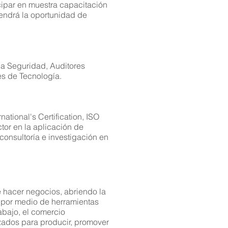
cipar en muestra capacitación
tendrá la oportunidad de
la Seguridad, Auditores
es de Tecnología.
tional's Certification, ISO
tor en la aplicación de
consultoría e investigación en
cos de nuestro planeta nos
 inundaciones, tormentas;
alaciones, apagones por fallas
e hacer negocios, abriendo la
al con saqueos, vandalismo y
, por medio de herramientas
abajo, el comercio
lizados para producir, promover