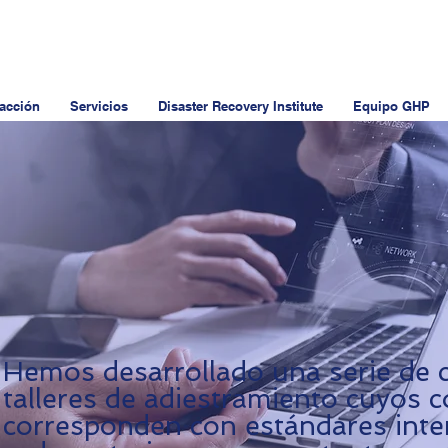
 acción
Servicios
Disaster Recovery Institute
Equipo GHP
Hemos desarrollado una serie de 
talleres de adiestramiento cuyos 
corresponden con estándares inte