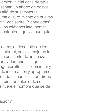
nazas que pudieran afectar
versión inicial considerable
vocando de esta forma
esentan un ahorro de costos,
aralización de sus
 allá de sus fronteras,
 suma el surgimiento de nuevas
, Voz sobre IP, entre otras),
los teléfonos inteligentes,
 cualquier lugar y a cualquier
 le invitamos a participar en
ad de Negocios, en el cual, el
ctuales, estándares y mejores
como, el desarrollo de los
 internet, no solo mejoran la
ne a una serie de amenazas
actividad criminal, que
ocios ilícitos, extorsionar y
io, Profesionales de la
 de información y apropiarse
ionales de las áreas de
ectadas, cuantiosas pérdidas
truirla por efecto de ser
ual fuere el nombre que se dé
nales como el DRI
mación?
así como, se nutre con la
rácticas que han sido