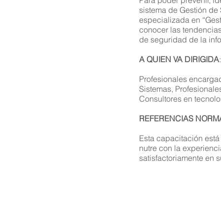
Para poder prevenir, i
i
sistema de Gestión de S
especializada en “Gesti
conocer las tendencias
de seguridad de la info
A QUIEN VA DIRIGIDA
:
Profesionales encargad
Sistemas, Profesionale
Consultores en tecnolo
REFERENCIAS NORMA
Esta capacitación est
nutre con la experienc
satisfactoriamente en s