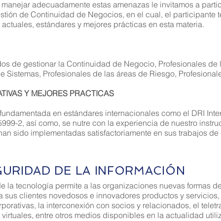
 y manejar adecuadamente estas amenazas le invitamos a parti
tión de Continuidad de Negocios, en el cual, el participante 
 actuales, estándares y mejores prácticas en esta materia.
os de gestionar la Continuidad de Negocio, Profesionales de 
e Sistemas, Profesionales de las áreas de Riesgo, Profesional
TIVAS Y MEJORES PRACTICAS
fundamentada en estándares internacionales como el DRI Interna
99-2, así como, se nutre con la experiencia de nuestro instruc
han sido implementadas satisfactoriamente en sus trabajos de 
aciendo un balance de los acontecimientos actuales e históri
GURIDAD DE LA INFORMACIÓN
ncontramos con una serie de eventos naturales cómo: sismos,
ventos producidos por el hombre cómo: robos, sabotaje a inst
de la tecnología permite a las organizaciones nuevas formas d
n el servicio, así como también, hemos vivido conmoción soci
 a sus clientes novedosos e innovadores productos y servicios
errorismo, entre otros.
rativas, la interconexión con socios y relacionados, el teletr
s virtuales, entre otros medios disponibles en la actualidad uti