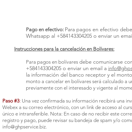
Para pagos en efectivo debe
Pago en efectivo:
Whatsapp al +584143304205 o enviar un emai
Instrucciones para la cancelación en Bolívares:
debe comunicarse con
Para pagos en bolívares
+584143304205 o enviar un email a
info@ghps
la información del banco receptor y el mont
monto a cancelar en bolívares será calculado a 
previamente con el interesado y vigente al mom
Paso #3
:
Una vez confirmada su información recibirá una in
Webex a su correo electrónico, con un link de acceso al cur
único e intransferible. Nota: En caso de no recibir este corr
registro y pago, puede revisar su bandeja de spam y/o comu
info@ghpservice.biz
.