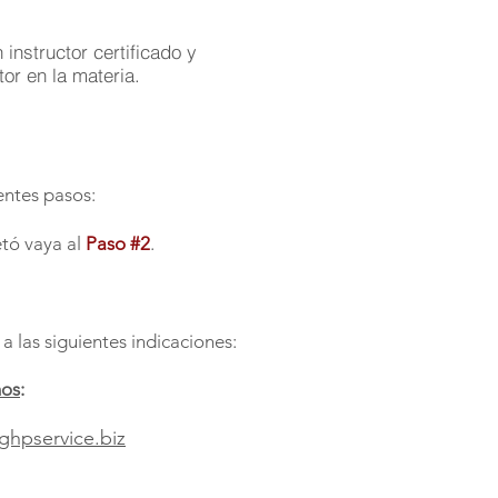
instructor certificado y
or en la materia.
ientes pasos:
etó vaya al
Paso #2
.
 las siguientes indicaciones:
nos
:
ghpservice.biz