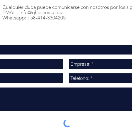
Cualquier duda puede comunicarse con nosotros por los si
EMAIL:
info@ghpservice.biz
Whatsapp: +58-414-3304205
Contáctenos