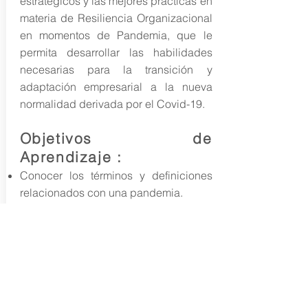
estratégicos y las mejores prácticas en
materia de Resiliencia Organizacional
en momentos de Pandemia, que le
permita desarrollar las habilidades
necesarias para la transición y
adaptación empresarial a la nueva
normalidad derivada por el Covid-19.
Objetivos de
Aprendizaje :
Conocer los términos y definiciones
relacionados con una pandemia.
Entender los riesgos organizacionales
derivados de la Pandemia.
Identificar adecuadamente las
funciones críticas que pueden verse
afectadas.
Verificar los procedimientos y